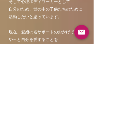
そして心理ボディワーカーとして
自分のため、世の中の子供たちのために
活動したいと思っています。
現在、愛娘の名サポートのおかげで、
やっと自分を愛することを
自分に許したように思う日々です。
基本、真面目にふざけているので
​少し、真面目に書いてみました。
まだほんの私の一部ですが
ご興味ある方にはご縁とタイミングがあ
れば
また
ご一緒してください。​
今日まで、本当に色んな事がありまし